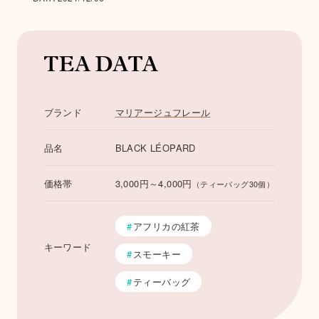
ブランド
マリアージュフレール
品名
BLACK LÉOPARD
ユズ・ブーケット
マリー・アントワネ
アイーダ
ット・ティー
価格帯
3,000円～4,000円
（ティーバッグ30個）
Tea Data
アフリカの紅茶
キーワード
スモーキー
ティーバッグ